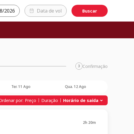
Buscar
Confirmação
3
Ter. 11 Ago
Qua. 12 Ago
Ordenar por:
Preço
Duração
Horário de saída
2h 20m