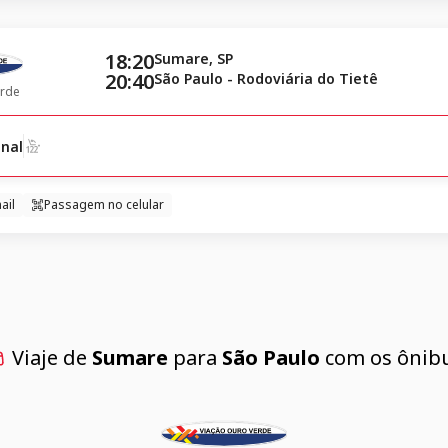
18:20
Sumare, SP
20:40
São Paulo - Rodoviária do Tietê
rde
nal
ail
Passagem no celular
Viaje de
Sumare
para
São Paulo
com os ônibu