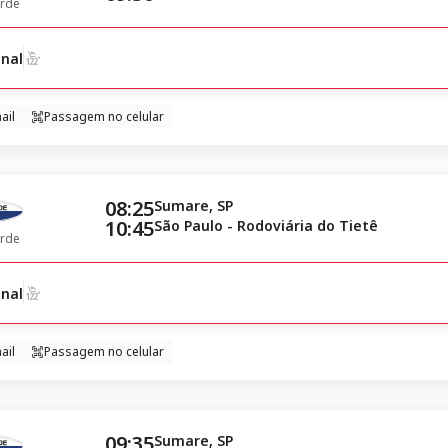
rde
nal
ail
Passagem no celular
08:25
Sumare, SP
10:45
São Paulo - Rodoviária do Tietê
rde
nal
ail
Passagem no celular
09:35
Sumare, SP