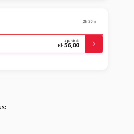
2h 20m
a partir de
56,00
R$
s: