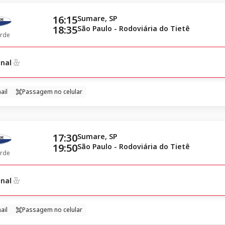
16:15
Sumare, SP
18:35
São Paulo - Rodoviária do Tietê
rde
nal
ail
Passagem no celular
17:30
Sumare, SP
19:50
São Paulo - Rodoviária do Tietê
rde
nal
ail
Passagem no celular