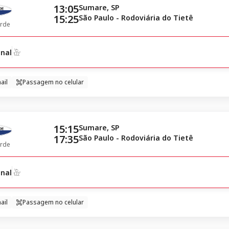
13:05
Sumare, SP
15:25
São Paulo - Rodoviária do Tietê
rde
nal
ail
Passagem no celular
15:15
Sumare, SP
17:35
São Paulo - Rodoviária do Tietê
rde
nal
ail
Passagem no celular