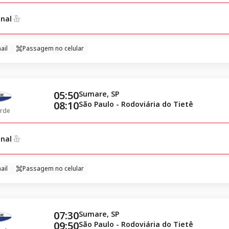
nal
ail
Passagem no celular
05:50
Sumare, SP
08:10
São Paulo - Rodoviária do Tietê
rde
nal
ail
Passagem no celular
07:30
Sumare, SP
09:50
São Paulo - Rodoviária do Tietê