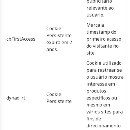
publicitário
relevante ao
usuário.
Marca a
Cookie
timestamp do
Persistente:
cbFirstAccess
primeiro acesso
expira em 2
do visitante no
anos.
site.
Cookie utilizado
para rastrear se
o usuário mostra
interesse em
produtos
Cookie
dynad_rt
específicos ou
Persistente.
mesmo em
vários sites para
fins de
direcionamento