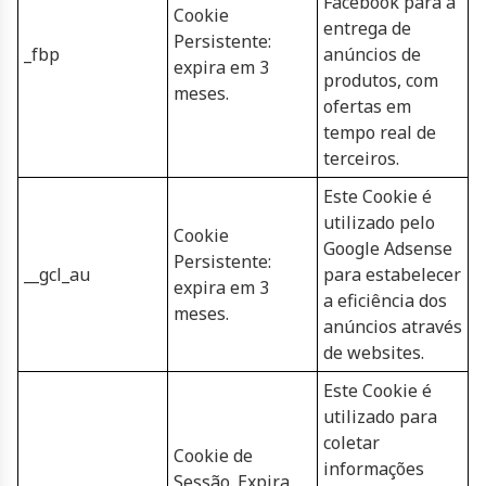
Facebook para a
Cookie
entrega de
Persistente:
_fbp
anúncios de
expira em 3
produtos, com
meses.
ofertas em
tempo real de
terceiros.
Este Cookie é
utilizado pelo
Cookie
Google Adsense
Persistente:
__gcl_au
para estabelecer
expira em 3
a eficiência dos
meses.
anúncios através
de websites.
Este Cookie é
utilizado para
coletar
Cookie de
informações
Sessão. Expira