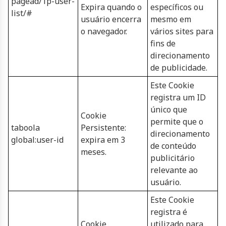
pagead/1p-user-
Expira quando o
específicos ou
list/#
usuário encerra
mesmo em
o navegador.
vários sites para
fins de
direcionamento
de publicidade.
Este Cookie
registra um ID
único que
Cookie
permite que o
taboola
Persistente:
direcionamento
global:user-id
expira em 3
de conteúdo
meses.
publicitário
relevante ao
usuário.
Este Cookie
registra é
Cookie
utilizado para