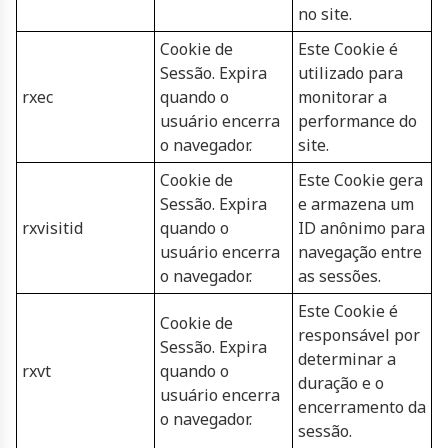
no site.
Cookie de
Este Cookie é
Sessão. Expira
utilizado para
rxec
quando o
monitorar a
usuário encerra
performance do
o navegador.
site.
Cookie de
Este Cookie gera
Sessão. Expira
e armazena um
rxvisitid
quando o
ID anônimo para
usuário encerra
navegação entre
o navegador.
as sessões.
Este Cookie é
Cookie de
responsável por
Sessão. Expira
determinar a
rxvt
quando o
duração e o
usuário encerra
encerramento da
o navegador.
sessão.