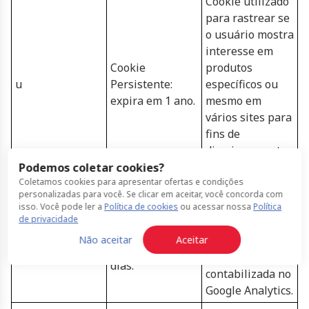
Cookie utilizado
para rastrear se
o usuário mostra
interesse em
Cookie
produtos
u
Persistente:
específicos ou
expira em 1 ano.
mesmo em
vários sites para
fins de
direcionamento
de publicidade.
Podemos coletar cookies?
Coletamos cookies para apresentar ofertas e condições
Registra a qual é
personalizadas para você. Se clicar em aceitar, você concorda com
a campanha que
isso. Você pode ler a
Política de cookies
ou acessar nossa
Política
Cookie
de privacidade
será coletada no
Persistente:
ua_campaign
Não aceitar
Aceitar
Google Tag
expira em 29
Manager e
dias.
contabilizada no
Google Analytics.