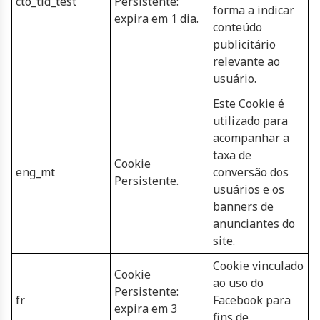
cto_tld_test
Persistente:
forma a indicar
expira em 1 dia.
conteúdo
publicitário
relevante ao
usuário.
Este Cookie é
utilizado para
acompanhar a
taxa de
Cookie
eng_mt
conversão dos
Persistente.
usuários e os
banners de
anunciantes do
site.
Cookie vinculado
Cookie
ao uso do
Persistente:
fr
Facebook para
expira em 3
fins de