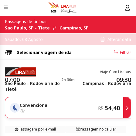
Passagens de ônibus
Sao Paulo, SP - Tiete
Campinas, SP
Alterar data
Sábado, 08 Agosto
Selecionar
viagem de ida
Filtrar
Viaje Com Lirabus
07:00
09:30
2h 30m
São Paulo - Rodoviária do
Campinas - Rodoviária
Tietê
Convencional
54,40
R$
Passagem por e-mail
Passagem no celular