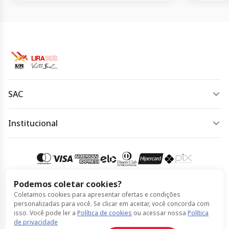
SAC
(19) 3733-5000
Institucional
Horário de atendimento:
Política de Privacidade
Horário de atendimento: de segunda à quinta-feira das
Política de Cookies
8h às 18h e sexta-feira das 8h às 17h.
Termos de Uso
Podemos coletar cookies?
Acessar meu pedido
Coletamos cookies para apresentar ofertas e condições
Compra 100% segura
personalizadas para você. Se clicar em aceitar, você concorda com
isso. Você pode ler a
Política de cookies
ou acessar nossa
Política
de privacidade