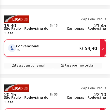
Viaje Com Lirabus
19:30
21:45
2h 15m
São Paulo - Rodoviária do
Campinas - Rodoviária
Tietê
Convencional
54,40
R$
Passagem por e-mail
Passagem no celular
Viaje Com Lirabus
20:15
22:10
1h 55m
São Paulo - Rodoviária do
Campinas - Rodoviária
Tietê