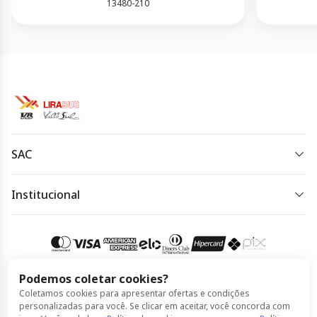
13480-210
SAC
(19) 3733-5000
Institucional
Horário de atendimento:
Política de Privacidade
Horário de atendimento: de segunda à quinta-feira das
Política de Cookies
8h às 18h e sexta-feira das 8h às 17h.
Termos de Uso
Podemos coletar cookies?
Acessar meu pedido
Coletamos cookies para apresentar ofertas e condições
Compra 100% segura
personalizadas para você. Se clicar em aceitar, você concorda com