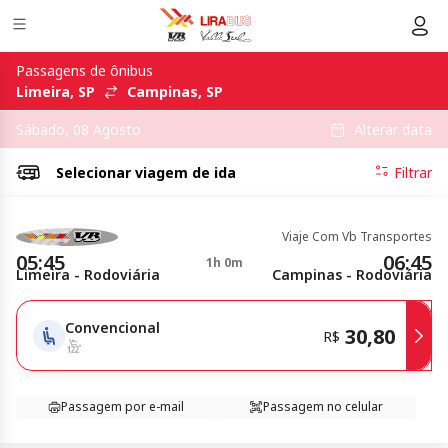
Passagens de ônibus
Limeira, SP
Campinas, SP
Alterar data
Sábado, 08 Agosto
Selecionar
viagem de ida
Filtrar
Viaje Com Vb Transportes
05:45
06:45
1h 0m
Limeira - Rodoviária
Campinas - Rodoviária
Convencional
30,80
R$
Passagem por e-mail
Passagem no celular