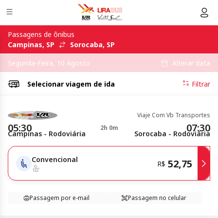
Passagens de ônibus
Campinas, SP
Sorocaba, SP
Alterar data
Segunda-Feira, 10 Agosto
Selecionar
viagem de ida
Filtrar
Viaje Com Vb Transportes
05:30
07:30
2h 0m
Campinas - Rodoviária
Sorocaba - Rodoviária
Convencional
52,75
R$
Passagem por e-mail
Passagem no celular