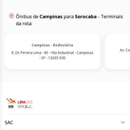
Ônibus de
Campinas
para
Sorocaba
- Terminais
da rota:
Campinas - Rodoviária
Av. C
R. Dr. Pereira Lima - 85 - Vila Industrial - Campinas
- SP - 13035-505
SAC
(19) 3733-5000