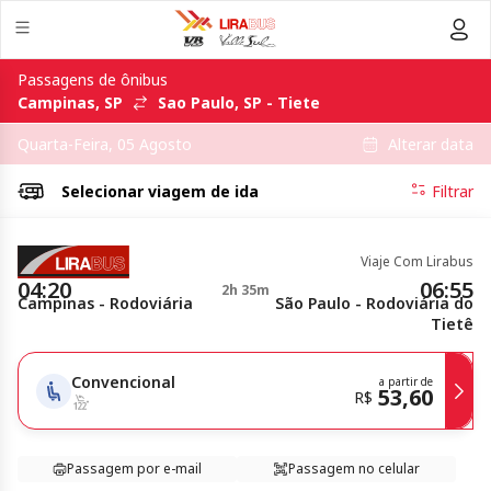
Passagens de ônibus
Campinas, SP
Sao Paulo, SP - Tiete
Alterar data
Quarta-Feira, 05 Agosto
Selecionar
viagem de ida
Filtrar
Viaje Com Lirabus
04:20
06:55
2h 35m
Campinas - Rodoviária
São Paulo - Rodoviária do
Tietê
Convencional
a partir de
53,60
R$
Passagem por e-mail
Passagem no celular