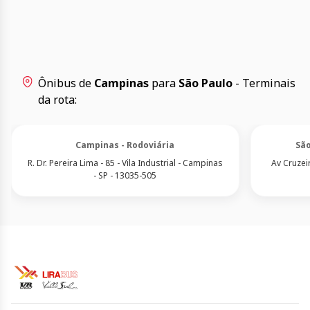
Ônibus de
Campinas
para
São Paulo
- Terminais
da rota:
Campinas - Rodoviária
São
R. Dr. Pereira Lima - 85 - Vila Industrial - Campinas
Av Cruzeir
- SP - 13035-505