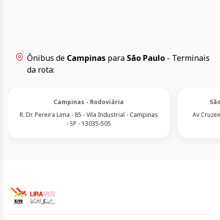
Ônibus de
Campinas
para
São Paulo
- Terminais
da rota:
Campinas - Rodoviária
São
R. Dr. Pereira Lima - 85 - Vila Industrial - Campinas
Av Cruzeir
- SP - 13035-505