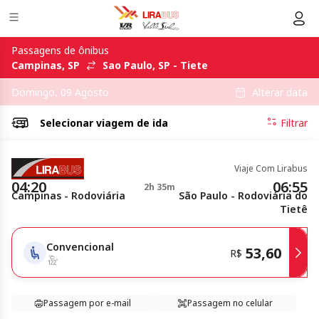
Passagens de ônibus
Campinas, SP
Sao Paulo, SP - Tiete
Alterar data
Domingo, 09 Agosto
Selecionar
viagem de ida
Filtrar
Viaje Com Lirabus
04:20
06:55
2h 35m
Campinas - Rodoviária
São Paulo - Rodoviária do
Tietê
Convencional
53,60
R$
Passagem por e-mail
Passagem no celular