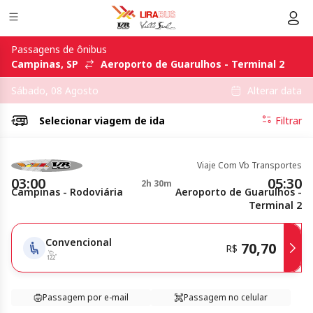
Passagens de ônibus
Campinas, SP
Aeroporto de Guarulhos - Terminal 2
Alterar data
Sábado, 08 Agosto
Selecionar
viagem de ida
Filtrar
Viaje Com Vb Transportes
03:00
05:30
2h 30m
Campinas - Rodoviária
Aeroporto de Guarulhos -
Terminal 2
Convencional
70,70
R$
Passagem por e-mail
Passagem no celular