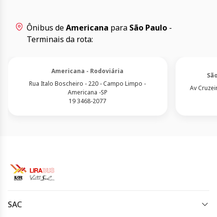
Ônibus de
Americana
para
São Paulo
-
Terminais da rota:
Americana - Rodoviária
São
Rua Italo Boscheiro - 220 - Campo Limpo -
Av Cruzeir
Americana -SP
19 3468-2077
SAC
(19) 3733-5000