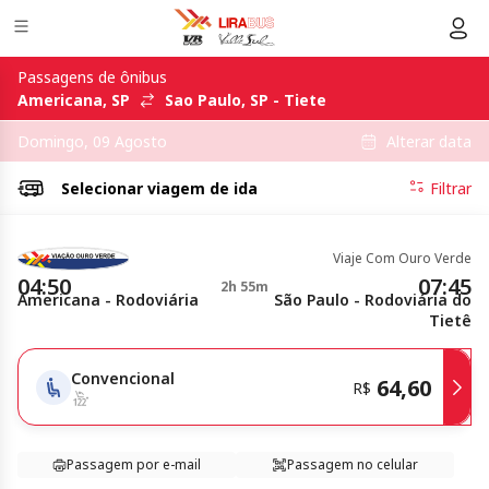
Passagens de ônibus
Americana, SP
Sao Paulo, SP - Tiete
Alterar data
Domingo, 09 Agosto
Selecionar
viagem de ida
Filtrar
Viaje Com Ouro Verde
04:50
07:45
2h 55m
Americana - Rodoviária
São Paulo - Rodoviária do
Tietê
Convencional
64,60
R$
Passagem por e-mail
Passagem no celular