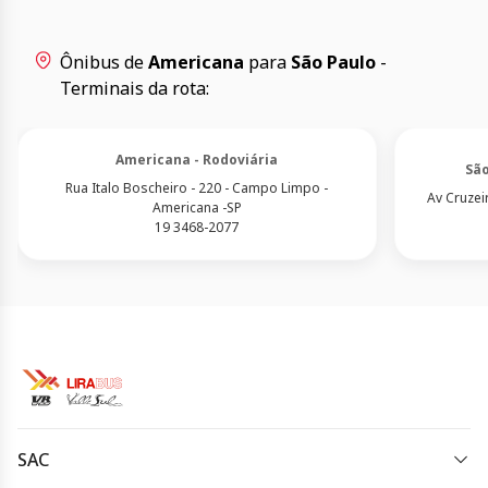
Ônibus de
Americana
para
São Paulo
-
Terminais da rota:
Americana - Rodoviária
São
Rua Italo Boscheiro - 220 - Campo Limpo -
Av Cruzeir
Americana -SP
19 3468-2077
SAC
(19) 3733-5000