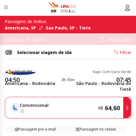
Passagens de ônibus
Americana, SP
Sao Paulo, SP - Tiete
Alterar data
Domingo, 09 Agosto
Selecionar
viagem de ida
Filtrar
Viaje Com Ouro Verde
04:50
07:45
2h 55m
Americana - Rodoviária
São Paulo - Rodoviária do
Tietê
Convencional
64,60
R$
Passagem por e-mail
Passagem no celular