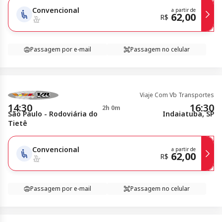
Convencional
a partir de
62,00
R$
Passagem por e-mail
Passagem no celular
Viaje Com Vb Transportes
14:30
16:30
2h 0m
São Paulo - Rodoviária do
Indaiatuba, SP
Tietê
Convencional
a partir de
62,00
R$
Passagem por e-mail
Passagem no celular