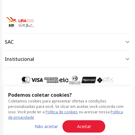
SAC
(19) 3733-5000
Institucional
Horário de atendimento:
Política de Privacidade
Horário de atendimento: de segunda à quinta-feira das
Política de Cookies
8h às 18h e sexta-feira das 8h às 17h.
Termos de Uso
Podemos coletar cookies?
Acessar meu pedido
Coletamos cookies para apresentar ofertas e condições
Compra 100% segura
personalizadas para você. Se clicar em aceitar, você concorda com
isso. Você pode ler a
Política de cookies
ou acessar nossa
Política
de privacidade
© Grupo Belarmino feito por ClickBus 2026
Não aceitar
Aceitar
Política de Privacidade
Política de Cookies
Termos de Uso