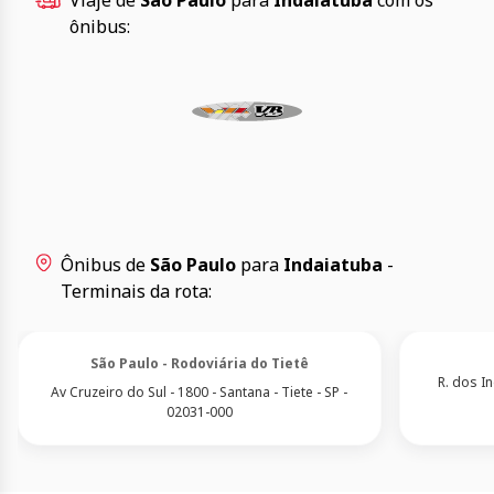
Viaje de
São Paulo
para
Indaiatuba
com os
ônibus:
Ônibus de
São Paulo
para
Indaiatuba
-
Terminais da rota:
São Paulo - Rodoviária do Tietê
R. dos I
Av Cruzeiro do Sul - 1800 - Santana - Tiete - SP -
02031-000