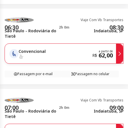
Viaje Com Vb Transportes
06:30
08:30
2h 0m
São Paulo - Rodoviária do
Indaiatuba, SP
Tietê
Convencional
a partir de
62,00
R$
Passagem por e-mail
Passagem no celular
Viaje Com Vb Transportes
07:00
09:00
2h 0m
São Paulo - Rodoviária do
Indaiatuba, SP
Tietê