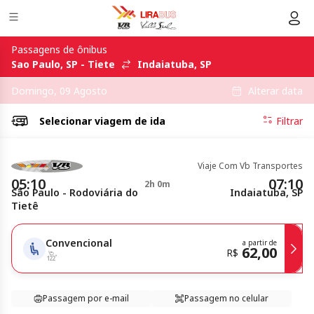
Passagens de ônibus
Sao Paulo, SP - Tiete
Indaiatuba, SP
Alterar data
Domingo, 09 Agosto
Selecionar
viagem de ida
Filtrar
Viaje Com Vb Transportes
05:10
07:10
2h 0m
São Paulo - Rodoviária do
Indaiatuba, SP
Tietê
Convencional
a partir de
62,00
R$
Passagem por e-mail
Passagem no celular