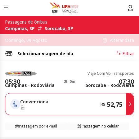
Passagens de ônibus
Campinas, SP
Sorocaba, SP
Alterar data
Domingo, 09 Agosto
Selecionar
viagem de ida
Filtrar
Viaje Com Vb Transportes
05:30
07:30
2h 0m
Campinas - Rodoviária
Sorocaba - Rodoviária
Convencional
52,75
R$
Passagem por e-mail
Passagem no celular