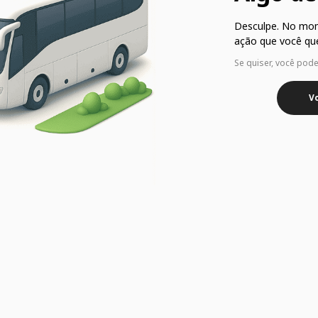
Desculpe. No mo
ação que você que
Se quiser, você pod
Vo